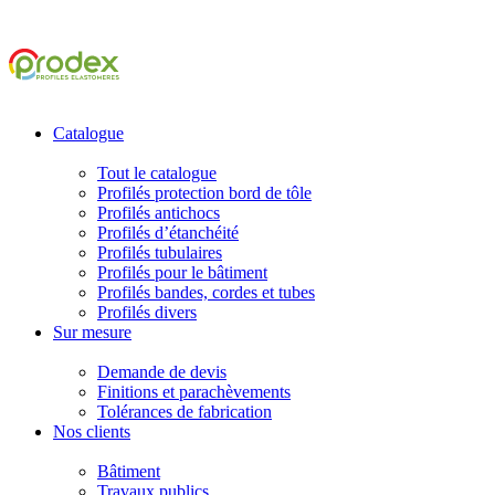
Catalogue
Tout le catalogue
Profilés protection bord de tôle
Profilés antichocs
Profilés d’étanchéité
Profilés tubulaires
Profilés pour le bâtiment
Profilés bandes, cordes et tubes
Profilés divers
Sur mesure
Demande de devis
Finitions et parachèvements
Tolérances de fabrication
Nos clients
Bâtiment
Travaux publics