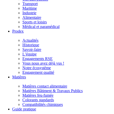
Transport
Maritime
Industrie
Alimentaire
Sports et loisirs
Médical et paramédical
Prodex
Actualités
Historique
Savoir-faire
L’équipe
Engagements RSE
Vous nous avez déjà vus !
Notre écosystème
Engagement qualité
Matières
Matières contact alimentaire
Matières Bâtiment & Travaux Publics
Matières feu-fumée
Colorants standards
Compatibilités chimiques
Guide pratique