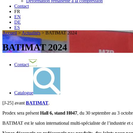
Déformation rémanente à la compression
Contact
FR
EN
DE
ES
Accueil
>
Actualités
>
BATIMAT 2024
BATIMAT 2024
Contact
Catalogue
[J-25] avant
BATIMAT
.
Prodex sera présent
Hall 6, stand H047
, du 30 septembre au 3 octobre
BATIMAT est le salon international multi-spécialiste de l’industrie et d