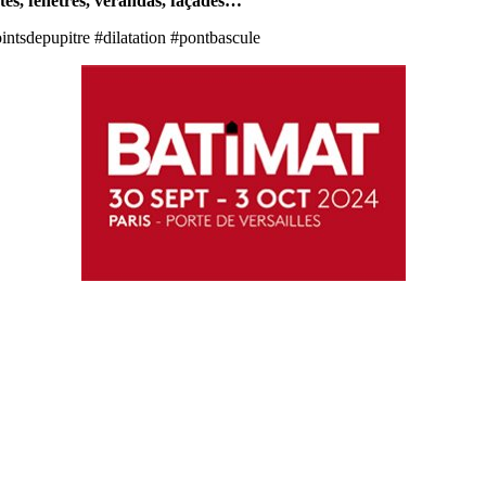
tes, fenêtres, vérandas, façades…
intsdepupitre #dilatation #pontbascule