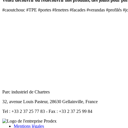
Venez découvrir ou redécouvrir nos produits, des joints pour por
#caoutchouc #TPE #portes #fenetres #facades #verandas #profilés #jo
Parc industriel de Chartres
32, avenue Louis Pasteur, 28630 Gellainville, France
Tel : +33 2 37 25 77 83 - Fax : +33 2 37 25 99 84
Mentions légales