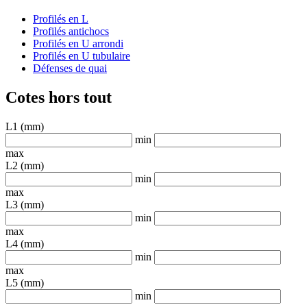
Profilés en L
Profilés antichocs
Profilés en U arrondi
Profilés en U tubulaire
Défenses de quai
Cotes hors tout
L1 (mm)
min
max
L2 (mm)
min
max
L3 (mm)
min
max
L4 (mm)
min
max
L5 (mm)
min