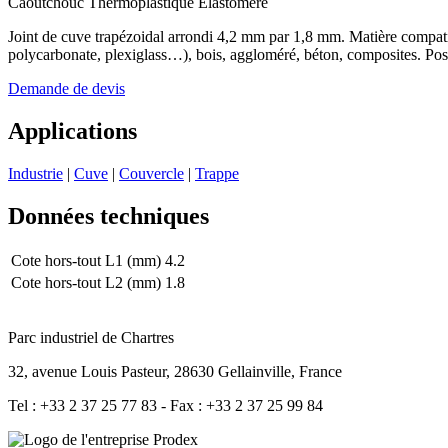
Caoutchouc Thermoplastique Elastomère
Joint de cuve trapézoidal arrondi 4,2 mm par 1,8 mm. Matière compatibl
polycarbonate, plexiglass…), bois, aggloméré, béton, composites. Poss
Demande de devis
Applications
Industrie
|
Cuve
|
Couvercle
|
Trappe
Données techniques
Cote hors-tout L1 (mm)
4.2
Cote hors-tout L2 (mm)
1.8
Parc industriel de Chartres
32, avenue Louis Pasteur, 28630 Gellainville, France
Tel : +33 2 37 25 77 83 - Fax : +33 2 37 25 99 84