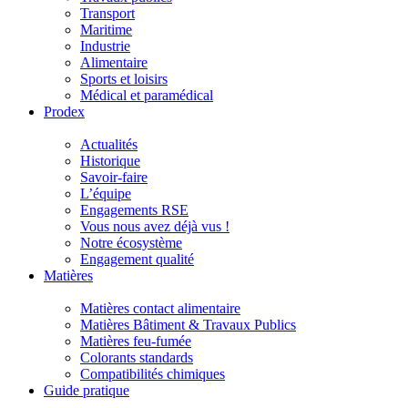
Transport
Maritime
Industrie
Alimentaire
Sports et loisirs
Médical et paramédical
Prodex
Actualités
Historique
Savoir-faire
L’équipe
Engagements RSE
Vous nous avez déjà vus !
Notre écosystème
Engagement qualité
Matières
Matières contact alimentaire
Matières Bâtiment & Travaux Publics
Matières feu-fumée
Colorants standards
Compatibilités chimiques
Guide pratique