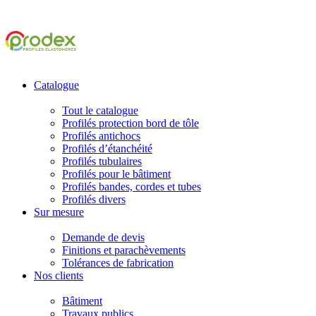
Catalogue
Tout le catalogue
Profilés protection bord de tôle
Profilés antichocs
Profilés d’étanchéité
Profilés tubulaires
Profilés pour le bâtiment
Profilés bandes, cordes et tubes
Profilés divers
Sur mesure
Demande de devis
Finitions et parachèvements
Tolérances de fabrication
Nos clients
Bâtiment
Travaux publics