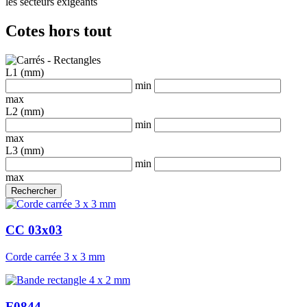
les secteurs exigeants
Cotes hors tout
L1 (mm)
min
max
L2 (mm)
min
max
L3 (mm)
min
max
CC 03x03
Corde carrée 3 x 3 mm
F0844