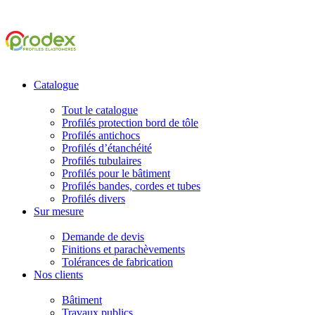
Catalogue
Tout le catalogue
Profilés protection bord de tôle
Profilés antichocs
Profilés d’étanchéité
Profilés tubulaires
Profilés pour le bâtiment
Profilés bandes, cordes et tubes
Profilés divers
Sur mesure
Demande de devis
Finitions et parachèvements
Tolérances de fabrication
Nos clients
Bâtiment
Travaux publics