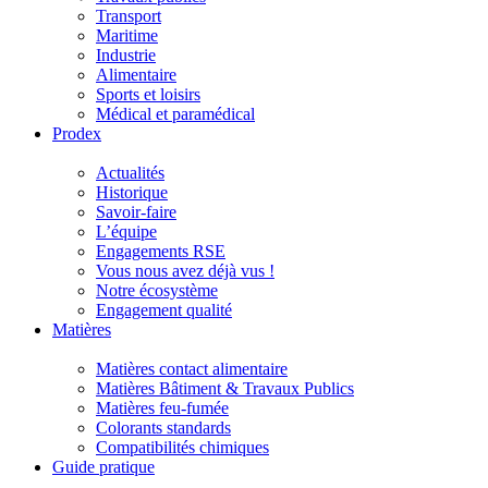
Transport
Maritime
Industrie
Alimentaire
Sports et loisirs
Médical et paramédical
Prodex
Actualités
Historique
Savoir-faire
L’équipe
Engagements RSE
Vous nous avez déjà vus !
Notre écosystème
Engagement qualité
Matières
Matières contact alimentaire
Matières Bâtiment & Travaux Publics
Matières feu-fumée
Colorants standards
Compatibilités chimiques
Guide pratique