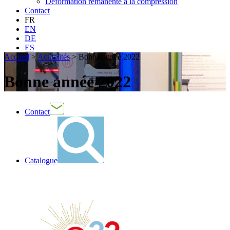
Déformation rémanente à la compression
Contact
FR
EN
DE
ES
Accueil
>
Actualités
>
Bonne année 2022
Bonne année 2022
Contact
Catalogue